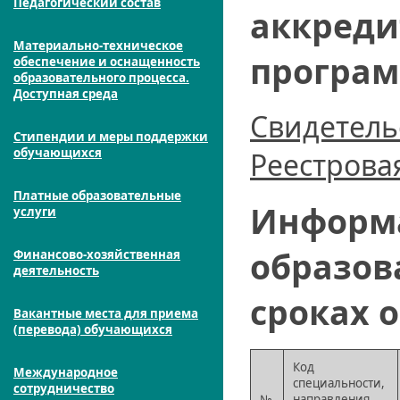
Педагогический состав
аккреди
Материально-техническое
програм
обеспечение и оснащенность
образовательного процесса.
Доступная среда
Свидетель
Стипендии и меры поддержки
обучающихся
Реестрова
Платные образовательные
Информа
услуги
образов
Финансово-хозяйственная
деятельность
сроках 
Вакантные места для приема
(перевода) обучающихся
Код
Международное
специальности,
сотрудничество
№
направления