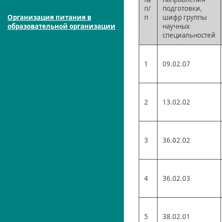
п/
подготовки,
п
шифр группы
Организация питания в
научных
образовательной организации
специальностей
1
09.02.07
2
13.02.02
3
36.02.02
4
36.02.03
5
38.02.01